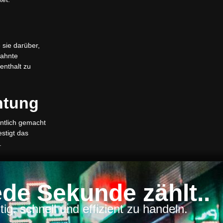
 sie darüber,
eahnte
enthalt zu
chtung
ntlich gemacht
estigt das
​
de Sekunde zählt..
ig, schnell und effizient zu handeln.