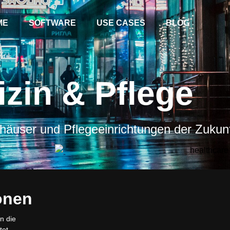
ME
SOFTWARE
USE CASES
BLOG
zin & Pflege
häuser und Pflegeeinrichtungen der Zukunf
ionen
n die
et.​