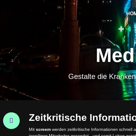
HO
Medi
Gestalte die Kranken
Zeitkritische Informat
Mit
screem
werden zeitkritische Informationen schnell a
jeweiligen Mitarbeiter gesendet - und somit Leben gerett